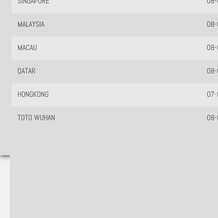
SINGAPORE
08-
MALAYSIA
08-
MACAU
08-
QATAR
08-
HONGKONG
07-
TOTO WUHAN
08-