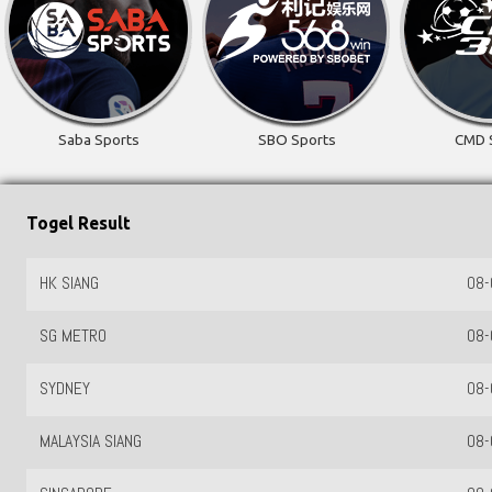
Saba Sports
SBO Sports
CMD 
Togel Result
HK SIANG
08-
SG METRO
08-
SYDNEY
08-
MALAYSIA SIANG
08-