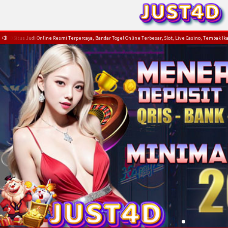
Judi Online Resmi Terpercaya, Bandar Togel Online Terbesar, Slot, Live Casino, Tembak Ikan Online 