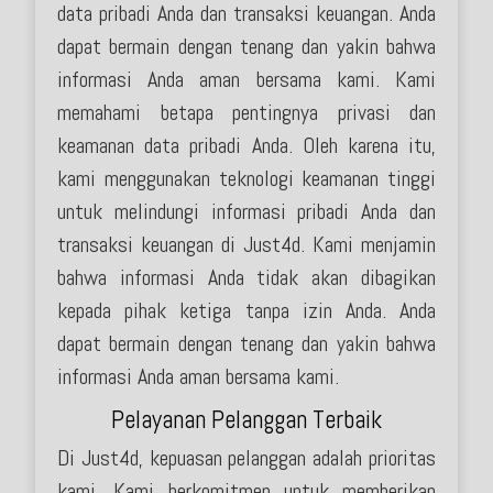
data pribadi Anda dan transaksi keuangan. Anda
dapat bermain dengan tenang dan yakin bahwa
informasi Anda aman bersama kami. Kami
memahami betapa pentingnya privasi dan
keamanan data pribadi Anda. Oleh karena itu,
kami menggunakan teknologi keamanan tinggi
untuk melindungi informasi pribadi Anda dan
transaksi keuangan di Just4d. Kami menjamin
bahwa informasi Anda tidak akan dibagikan
kepada pihak ketiga tanpa izin Anda. Anda
dapat bermain dengan tenang dan yakin bahwa
informasi Anda aman bersama kami.
Pelayanan Pelanggan Terbaik
Di Just4d, kepuasan pelanggan adalah prioritas
kami. Kami berkomitmen untuk memberikan