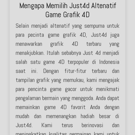
Mengapa Memilih Just4d Altenatif
Game Grafik 4D
Selain menjadi altenatif yang sempurna untuk
para pecinta game grafik 4D, Just4d juga
menawarkan grafik 4D terbaru yang
menakjubkan. Itulah sebabnya Just 4d menjadi
salah satu game 4D terpopuler di Indonesia
saat ini. Dengan fitur-fitur terbaru dan
tampilan grafik yang memukau, kami mengajak
para pencinta game gacor untuk menikmati
pengalaman bermain yang menggoda. Anda dapat
memainkan game 4D favorit Anda dengan
mudah dan memenangkan hadiah besar di
Just4d. Kami terus berinovasi dan
meningkatkan kualitas permainan kami untuk