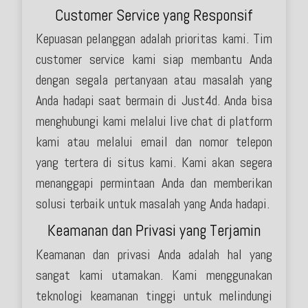
Customer Service yang Responsif
Kepuasan pelanggan adalah prioritas kami. Tim
customer service kami siap membantu Anda
dengan segala pertanyaan atau masalah yang
Anda hadapi saat bermain di Just4d. Anda bisa
menghubungi kami melalui live chat di platform
kami atau melalui email dan nomor telepon
yang tertera di situs kami. Kami akan segera
menanggapi permintaan Anda dan memberikan
solusi terbaik untuk masalah yang Anda hadapi.
Keamanan dan Privasi yang Terjamin
Keamanan dan privasi Anda adalah hal yang
sangat kami utamakan. Kami menggunakan
teknologi keamanan tinggi untuk melindungi