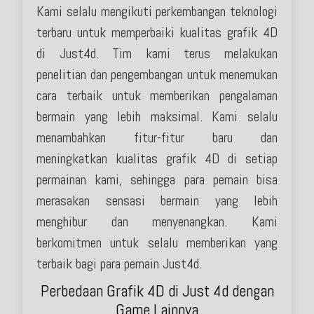
Kami selalu mengikuti perkembangan teknologi
terbaru untuk memperbaiki kualitas grafik 4D
di Just4d. Tim kami terus melakukan
penelitian dan pengembangan untuk menemukan
cara terbaik untuk memberikan pengalaman
bermain yang lebih maksimal. Kami selalu
menambahkan fitur-fitur baru dan
meningkatkan kualitas grafik 4D di setiap
permainan kami, sehingga para pemain bisa
merasakan sensasi bermain yang lebih
menghibur dan menyenangkan. Kami
berkomitmen untuk selalu memberikan yang
terbaik bagi para pemain Just4d.
Perbedaan Grafik 4D di Just 4d dengan
Game Lainnya