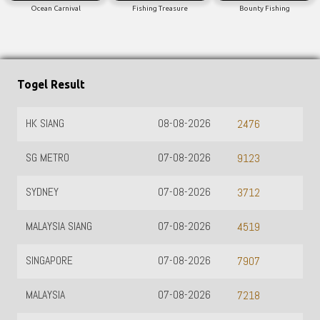
Ocean Carnival
Fishing Treasure
Bounty Fishing
Togel Result
HK SIANG
08-08-2026
2476
SG METRO
07-08-2026
9123
SYDNEY
07-08-2026
3712
MALAYSIA SIANG
07-08-2026
4519
SINGAPORE
07-08-2026
7907
MALAYSIA
07-08-2026
7218