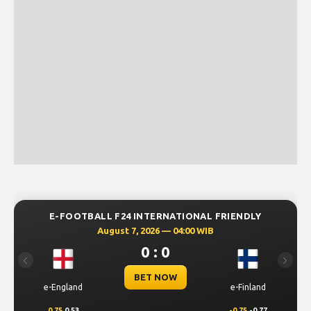
E-FOOTBALL F24 INTERNATIONAL FRIENDLY
August 7, 2026 — 04:00 WIB
0 : 0
Previous
Next
BET NOW
e-England
e-Finland
0.75
0.53
-0.75
-0.77