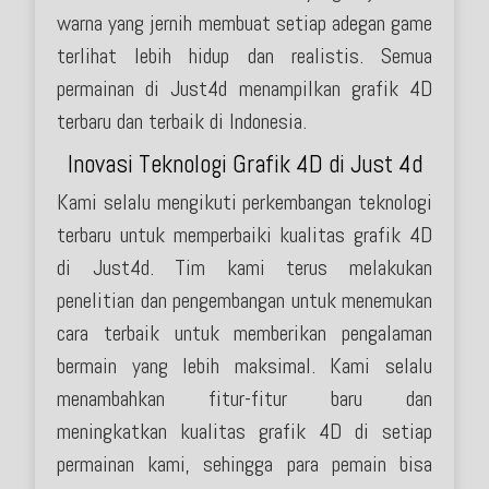
warna yang jernih membuat setiap adegan game
terlihat lebih hidup dan realistis. Semua
permainan di Just4d menampilkan grafik 4D
terbaru dan terbaik di Indonesia.
Inovasi Teknologi Grafik 4D di Just 4d
Kami selalu mengikuti perkembangan teknologi
terbaru untuk memperbaiki kualitas grafik 4D
di Just4d. Tim kami terus melakukan
penelitian dan pengembangan untuk menemukan
cara terbaik untuk memberikan pengalaman
bermain yang lebih maksimal. Kami selalu
menambahkan fitur-fitur baru dan
meningkatkan kualitas grafik 4D di setiap
permainan kami, sehingga para pemain bisa