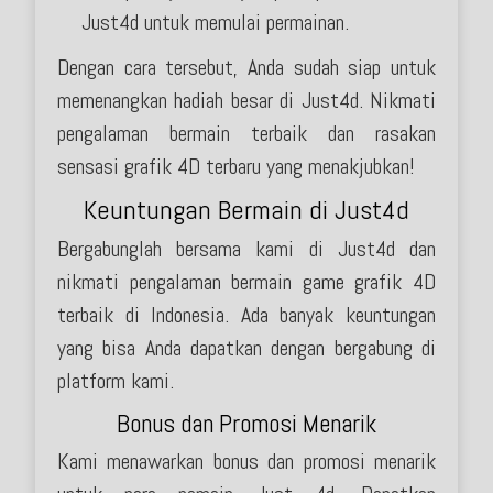
Just4d untuk memulai permainan.
Dengan cara tersebut, Anda sudah siap untuk
memenangkan hadiah besar di Just4d. Nikmati
pengalaman bermain terbaik dan rasakan
sensasi grafik 4D terbaru yang menakjubkan!
Keuntungan Bermain di Just4d
Bergabunglah bersama kami di Just4d dan
nikmati pengalaman bermain game grafik 4D
terbaik di Indonesia. Ada banyak keuntungan
yang bisa Anda dapatkan dengan bergabung di
platform kami.
Bonus dan Promosi Menarik
Kami menawarkan bonus dan promosi menarik