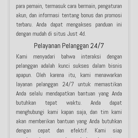
para pemain, termasuk cara bermain, pengaturan
akun, dan informasi tentang bonus dan promosi
terbaru. Anda dapat mengakses panduan ini
dengan mudah di situs Just 4d.
Pelayanan Pelanggan 24/7
Kami menyadari bahwa interaksi dengan
pelanggan adalah kunci sukses dalam bisnis
apapun. Oleh karena itu, kami menawarkan
layanan pelanggan 24/7 untuk memastikan
Anda selalu mendapatkan bantuan yang Anda
butuhkan tepat waktu. Anda dapat
menghubungi kami kapan saja, dan tim kami
akan memberikan bantuan yang Anda butuhkan
dengan cepat dan efektif. Kami siap