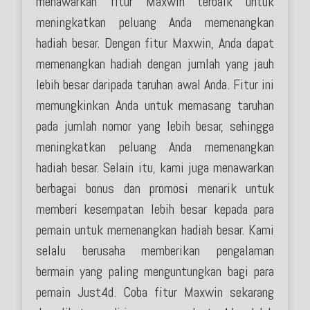
menawarkan fitur Maxwin terbaik untuk
meningkatkan peluang Anda memenangkan
hadiah besar. Dengan fitur Maxwin, Anda dapat
memenangkan hadiah dengan jumlah yang jauh
lebih besar daripada taruhan awal Anda. Fitur ini
memungkinkan Anda untuk memasang taruhan
pada jumlah nomor yang lebih besar, sehingga
meningkatkan peluang Anda memenangkan
hadiah besar. Selain itu, kami juga menawarkan
berbagai bonus dan promosi menarik untuk
memberi kesempatan lebih besar kepada para
pemain untuk memenangkan hadiah besar. Kami
selalu berusaha memberikan pengalaman
bermain yang paling menguntungkan bagi para
pemain Just4d. Coba fitur Maxwin sekarang