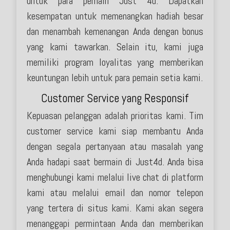
untuk para pemain Just 4d. Dapatkan
kesempatan untuk memenangkan hadiah besar
dan menambah kemenangan Anda dengan bonus
yang kami tawarkan. Selain itu, kami juga
memiliki program loyalitas yang memberikan
keuntungan lebih untuk para pemain setia kami.
Customer Service yang Responsif
Kepuasan pelanggan adalah prioritas kami. Tim
customer service kami siap membantu Anda
dengan segala pertanyaan atau masalah yang
Anda hadapi saat bermain di Just4d. Anda bisa
menghubungi kami melalui live chat di platform
kami atau melalui email dan nomor telepon
yang tertera di situs kami. Kami akan segera
menanggapi permintaan Anda dan memberikan