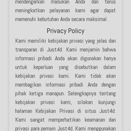
mendengarkan masukan Anda dan terus
meningkatkan pelayanan kami agar dapat
memenuhi kebutuhan Anda secara maksimal.
Privacy Policy
Kami memiliki kebijakan privasi yang jelas dan
transparan di Just4d. Kami menjamin bahwa
informasi pribadi Anda akan digunakan hanya
untuk keperluan yang disebutkan dalam
kebijakan privasi kami. Kami tidak akan
membagikan informasi pribadi Anda dengan
pihak ketiga manapun. Selengkapnya tentang
kebijakan privasi kami, silakan kunjungi
halaman Kebijakan Privasi di situs Just4d.
Kami sangat memperhatikan keamanan dan
privasi para pemain Just4d. Kami menggunakan