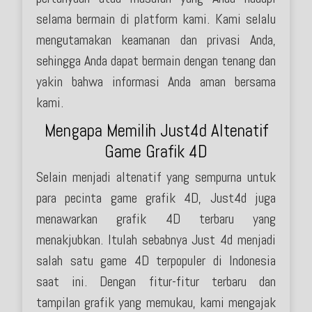
selama bermain di platform kami. Kami selalu
mengutamakan keamanan dan privasi Anda,
sehingga Anda dapat bermain dengan tenang dan
yakin bahwa informasi Anda aman bersama
kami.
Mengapa Memilih Just4d Altenatif
Game Grafik 4D
Selain menjadi altenatif yang sempurna untuk
para pecinta game grafik 4D, Just4d juga
menawarkan grafik 4D terbaru yang
menakjubkan. Itulah sebabnya Just 4d menjadi
salah satu game 4D terpopuler di Indonesia
saat ini. Dengan fitur-fitur terbaru dan
tampilan grafik yang memukau, kami mengajak