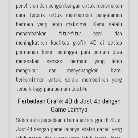
penelitian dan pengembangan untuk menemukan
cara terbaik untuk memberikan pengalaman
bermain yang lebih maksimal. Kami selalu
menambahkan fitur-fitur baru dan
meningkatkan kualitas grafik 4D di setiap
permainan kami, sehingga para pemain bisa
merasakan sensasi bermain yang lebih
menghibur dan menyenangkan. Kami
berkomitmen untuk selalu memberikan yang
terbaik bagi para pemain Just4d.
Perbedaan Grafik 4D di Just 4d dengan
Game Lainnya
Salah satu perbedaan utama antara grafik 4D di
Just4d dengan game lainnya adalah detail yang