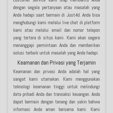
dengan segala pertanyaan atau masalah yang
Anda hadapi saat bermain di Just4d. Anda bisa
menghubungi kami melalui live chat di platform
kami atau melalui email dan nomor telepon
yang tertera di situs kami. Kami akan segera
menanggapi permintaan Anda dan memberikan
solusi terbaik untuk masalah yang Anda hadapi.
Keamanan dan Privasi yang Terjamin
Keamanan dan privasi Anda adalah hal yang
sangat kami utamakan. Kami menggunakan
teknologi keamanan tinggi untuk melindungi
data pribadi Anda dan transaksi keuangan. Anda
dapat bermain dengan tenang dan yakin bahwa
informasi Anda aman bersama kami. Kami