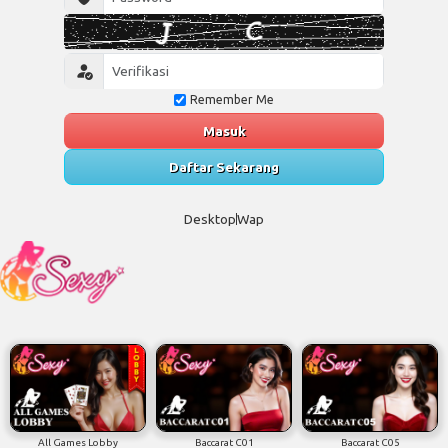
Remember Me
Masuk
Daftar Sekarang
Desktop
Wap
All Games Lobby
Baccarat C01
Baccarat C05