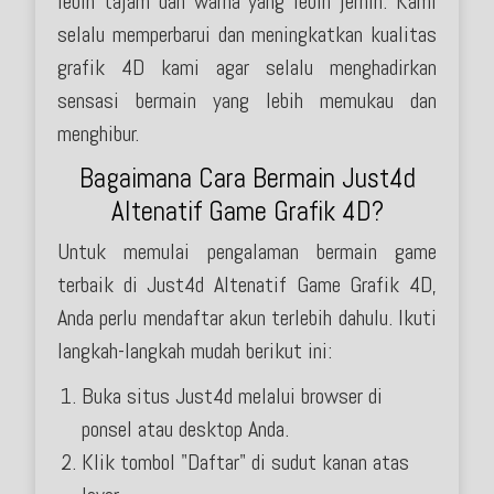
lebih tajam dan warna yang lebih jernih. Kami
selalu memperbarui dan meningkatkan kualitas
grafik 4D kami agar selalu menghadirkan
sensasi bermain yang lebih memukau dan
menghibur.
Bagaimana Cara Bermain Just4d
Altenatif Game Grafik 4D?
Untuk memulai pengalaman bermain game
terbaik di Just4d Altenatif Game Grafik 4D,
Anda perlu mendaftar akun terlebih dahulu. Ikuti
langkah-langkah mudah berikut ini:
Buka situs Just4d melalui browser di
ponsel atau desktop Anda.
Klik tombol "Daftar" di sudut kanan atas