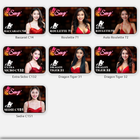
Baccarat C14
Roulette 71
Auto Roulette 72
Extra Sicbo C132
Dragon Tiger 31
Dragon Tiger 32
Sedie C151