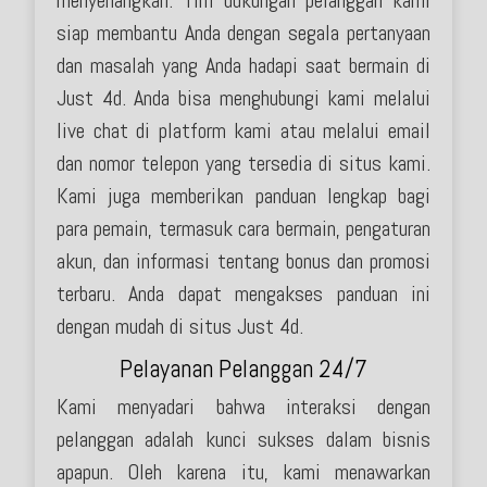
menyenangkan. Tim dukungan pelanggan kami
siap membantu Anda dengan segala pertanyaan
dan masalah yang Anda hadapi saat bermain di
Just 4d. Anda bisa menghubungi kami melalui
live chat di platform kami atau melalui email
dan nomor telepon yang tersedia di situs kami.
Kami juga memberikan panduan lengkap bagi
para pemain, termasuk cara bermain, pengaturan
akun, dan informasi tentang bonus dan promosi
terbaru. Anda dapat mengakses panduan ini
dengan mudah di situs Just 4d.
Pelayanan Pelanggan 24/7
Kami menyadari bahwa interaksi dengan
pelanggan adalah kunci sukses dalam bisnis
apapun. Oleh karena itu, kami menawarkan