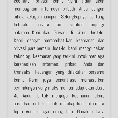
kebijakan privasi kami. Kami tidak akan
membagikan informasi pribadi Anda dengan
pihak ketiga manapun. Selengkapnya tentang
kebijakan privasi kami, silakan kunjungi
halaman Kebijakan Privasi di situs Just4d.
Kami sangat memperhatikan keamanan dan
privasi para pemain Just4d. Kami menggunakan
teknologi keamanan yang terkini untuk menjaga
kerahasiaan informasi pribadi Anda dan
transaksi keuangan yang dilakukan bersama
kami. Kami juga senantiasa memastikan
perlindungan yang maksimal terhadap akun Just
4d Anda. Untuk menjaga keamanan akun,
pastikan untuk tidak membagikan informasi
login Anda dengan orang lain. Gunakan kata