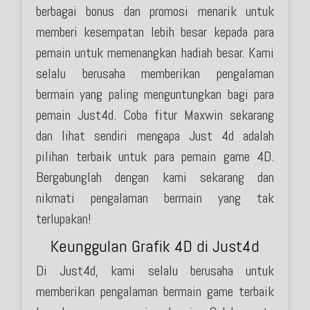
berbagai bonus dan promosi menarik untuk
memberi kesempatan lebih besar kepada para
pemain untuk memenangkan hadiah besar. Kami
selalu berusaha memberikan pengalaman
bermain yang paling menguntungkan bagi para
pemain Just4d. Coba fitur Maxwin sekarang
dan lihat sendiri mengapa Just 4d adalah
pilihan terbaik untuk para pemain game 4D.
Bergabunglah dengan kami sekarang dan
nikmati pengalaman bermain yang tak
terlupakan!
Keunggulan Grafik 4D di Just4d
Di Just4d, kami selalu berusaha untuk
memberikan pengalaman bermain game terbaik