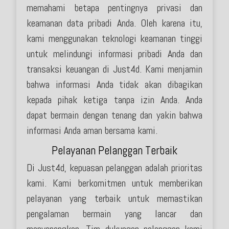
memahami betapa pentingnya privasi dan
keamanan data pribadi Anda. Oleh karena itu,
kami menggunakan teknologi keamanan tinggi
untuk melindungi informasi pribadi Anda dan
transaksi keuangan di Just4d. Kami menjamin
bahwa informasi Anda tidak akan dibagikan
kepada pihak ketiga tanpa izin Anda. Anda
dapat bermain dengan tenang dan yakin bahwa
informasi Anda aman bersama kami.
Pelayanan Pelanggan Terbaik
Di Just4d, kepuasan pelanggan adalah prioritas
kami. Kami berkomitmen untuk memberikan
pelayanan yang terbaik untuk memastikan
pengalaman bermain yang lancar dan