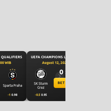
oker
Ghost House
A CHAMPIONS LEAGUE QUALIFIERS
August 11, 2026 — 22:59 WIB
ul
Vampire Hunter
0 : 0
Next
BET NOW
Union Saint-
 Glimt
Gilloise
5
0.77
-0.75
-0.95