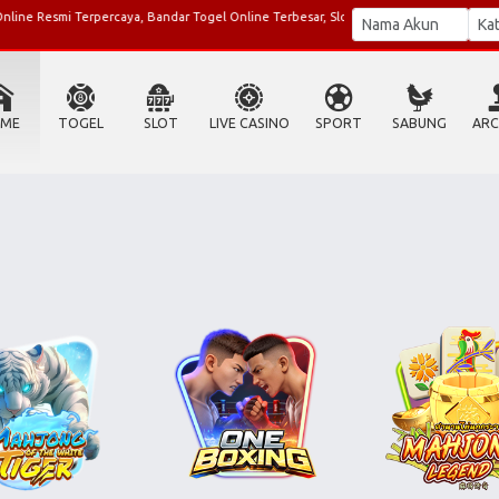
esmi Terpercaya, Bandar Togel Online Terbesar, Slot, Live Casino, Tembak Ikan Onl
ME
TOGEL
SLOT
LIVE CASINO
SPORT
SABUNG
ARC