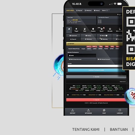
Dino Pops
Z
Little Monster
Wra
TENTANG KAMI
|
BANTUAN
|