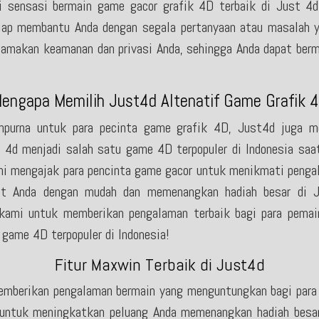
 sensasi bermain game gacor grafik 4D terbaik di Just 4d
ap membantu Anda dengan segala pertanyaan atau masalah y
amakan keamanan dan privasi Anda, sehingga Anda dapat ber
engapa Memilih Just4d Altenatif Game Grafik 
empurna untuk para pecinta game grafik 4D, Just4d juga m
ma Kingdom
Aztec Empire 1000
4d menjadi salah satu game 4D terpopuler di Indonesia saat 
mi mengajak para pencinta game gacor untuk menikmati penga
t Anda dengan mudah dan memenangkan hadiah besar di Ju
kami untuk memberikan pengalaman terbaik bagi para pemai
game 4D terpopuler di Indonesia!
Fitur Maxwin Terbaik di Just4d
memberikan pengalaman bermain yang menguntungkan bagi para
untuk meningkatkan peluang Anda memenangkan hadiah besar