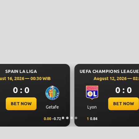
ssing of the
Aztec Legend
The King J
Dragon
IERS
UEFA CHAMPIONS LEAGUE QUALIFIERS
UEF
August 12, 2026 — 01:15 WIB
rand Shine
Hungry Krahung
Shiba Mog
0 : 0
BET NOW
Slovan
bahce
Mjallby
Bodo
Bratislava
.87
0.5
0.83
-0.5
0.99
0.7