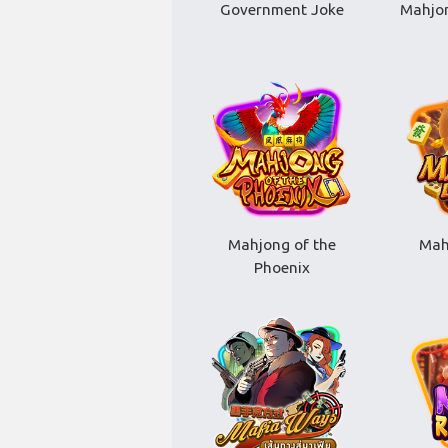
Government Joke
Mahjon
Mahjong of the
Mah
Phoenix