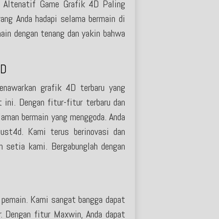
 Altenatif Game Grafik 4D Paling
ang Anda hadapi selama bermain di
main dengan tenang dan yakin bahwa
4D
enawarkan grafik 4D terbaru yang
ini. Dengan fitur-fitur terbaru dan
laman bermain yang menggoda. Anda
st4d. Kami terus berinovasi dan
n setia kami. Bergabunglah dengan
 pemain. Kami sangat bangga dapat
. Dengan fitur Maxwin, Anda dapat