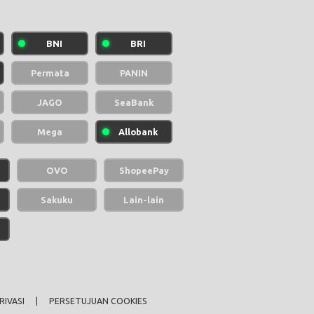
s
Punk Star
BNI
BRI
Permata
PANIN
JAGO
SeaBank
Mega
Allobank
den
Kraken Treasure
OVO
ShopeePay
Sakuku
Lain-lain
RIVASI
|
PERSETUJUAN COOKIES