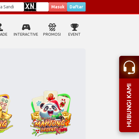
ine Teraman dan Terpercaya Dengan Proses Terpcepat
Selamat Datang di
Masuk
Daftar
ADE
INTERACTIVE
PROMOSI
EVENT