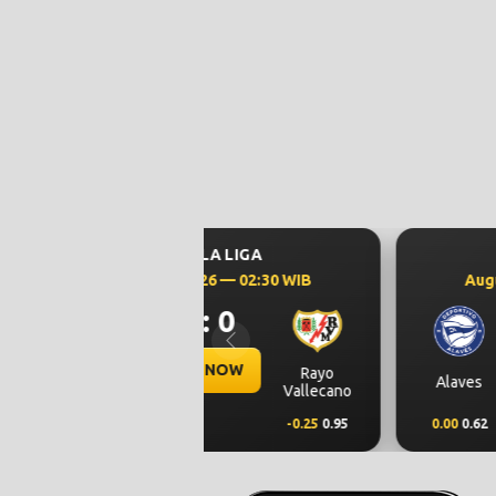
Natural Ace
Ble
UEFA CHAMPIONS LEAGUE QUALIF
August 12, 2026 — 01:30 WIB
Royal Thai Dessert
G
0 : 0
Previous
BET NOW
SK Sturm
Fener
Graz
-0.5
0.95
0.5
0