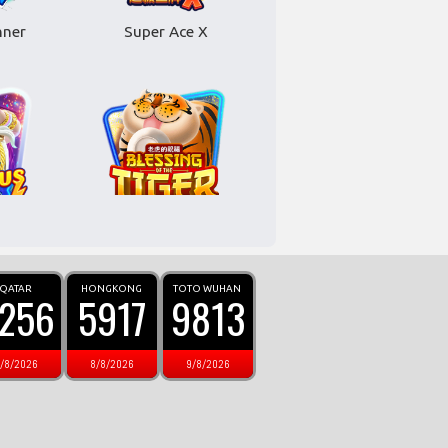
nner
Super Ace X
lympus
Blessing of the Tiger
QATAR
HONGKONG
TOTO WUHAN
256
5917
9813
/8/2026
8/8/2026
9/8/2026