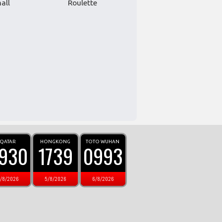
all
Roulette
QATAR
HONGKONG
TOTO WUHAN
930
1739
0993
/8/2026
5/8/2026
6/8/2026