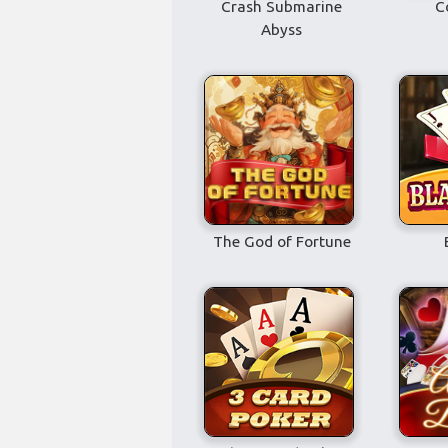
Crash Submarine
C
Abyss
The God of Fortune