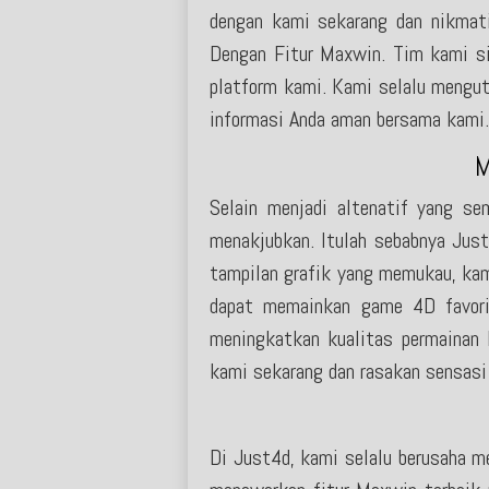
dengan kami sekarang dan nikmati
Dengan Fitur Maxwin. Tim kami si
platform kami. Kami selalu mengut
informasi Anda aman bersama kami.
M
Selain menjadi altenatif yang s
menakjubkan. Itulah sebabnya Just 
tampilan grafik yang memukau, ka
dapat memainkan game 4D favori
meningkatkan kualitas permainan 
kami sekarang dan rasakan sensasi 
Di Just4d, kami selalu berusaha 
menawarkan fitur Maxwin terbaik 