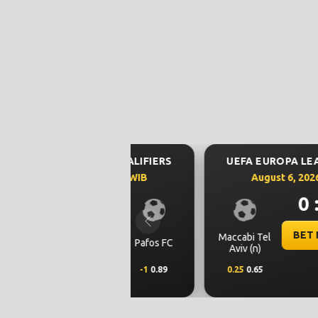
UEFA EUROPA LEAGUE QUALIFI
August 6, 2026 — 22:59 WIB
0 : 0
Previous
BET NOW
Jagiellonia
Range
Bialystok
0.00
-0.88
0.00