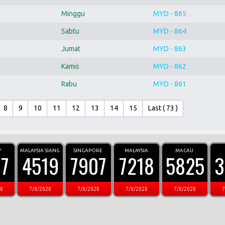
Minggu
MYD - 865
Sabtu
MYD - 864
Jumat
MYD - 863
Kamis
MYD - 862
Rabu
MYD - 861
8
9
10
11
12
13
14
15
Last ( 73 )
Y
MALAYSIA SIANG
SINGAPORE
MALAYSIA
MACAU
77
4519
7907
7218
5825
3
26
7/8/2026
7/8/2026
7/8/2026
7/8/2026
7