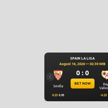
SPAIN LA LIGA
August 16, 2026 — 02:30 WIB
0 : 0
Previous
BET NOW
Ra
Sevilla
Valle
0.25
0.95
-0.25