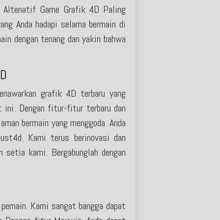
 Altenatif Game Grafik 4D Paling
ang Anda hadapi selama bermain di
main dengan tenang dan yakin bahwa
4D
enawarkan grafik 4D terbaru yang
ini. Dengan fitur-fitur terbaru dan
laman bermain yang menggoda. Anda
st4d. Kami terus berinovasi dan
n setia kami. Bergabunglah dengan
 pemain. Kami sangat bangga dapat