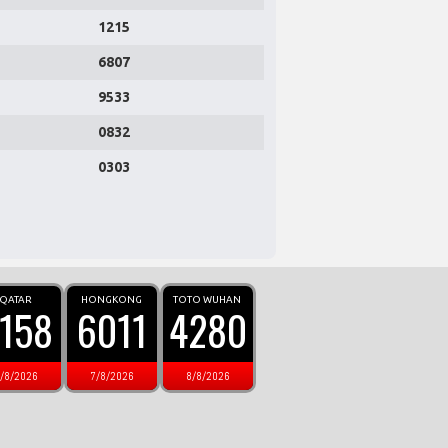
1215
6807
9533
0832
0303
QATAR
HONGKONG
TOTO WUHAN
158
6011
4280
/8/2026
7/8/2026
8/8/2026