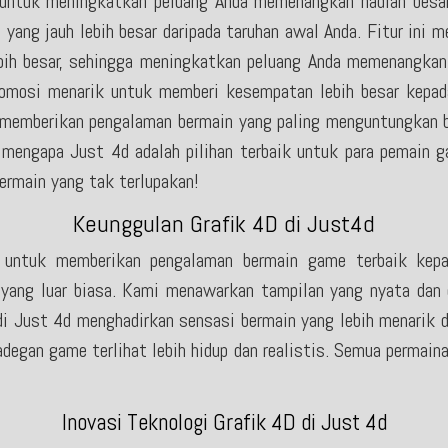
untuk meningkatkan peluang Anda memenangkan hadiah besar
yang jauh lebih besar daripada taruhan awal Anda. Fitur in
bih besar, sehingga meningkatkan peluang Anda memenangkan h
romosi menarik untuk memberi kesempatan lebih besar kepa
a memberikan pengalaman bermain yang paling menguntungkan b
 mengapa Just 4d adalah pilihan terbaik untuk para pemain
ermain yang tak terlupakan!
Keunggulan Grafik 4D di Just4d
a untuk memberikan pengalaman bermain game terbaik kepa
 yang luar biasa. Kami menawarkan tampilan yang nyata dan
di Just 4d menghadirkan sensasi bermain yang lebih menarik 
degan game terlihat lebih hidup dan realistis. Semua permai
Inovasi Teknologi Grafik 4D di Just 4d