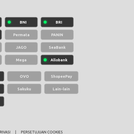
BNI
BRI
Permata
PANIN
JAGO
SeaBank
Mega
Allobank
OVO
ShopeePay
Sakuku
Lain-lain
RIVASI
|
PERSETUJUAN COOKIES