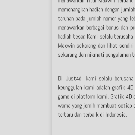
menawarkan fitur Maxwin terbaik 
memenangkan hadiah dengan jumlah 
taruhan pada jumlah nomor yang le
menawarkan berbagai bonus dan p
hadiah besar. Kami selalu berusah
Maxwin sekarang dan lihat sendiri
sekarang dan nikmati pengalaman b
Di Just4d, kami selalu berusah
keunggulan kami adalah grafik 4D
game di platform kami. Grafik 4D 
warna yang jernih membuat setiap a
terbaru dan terbaik di Indonesia.