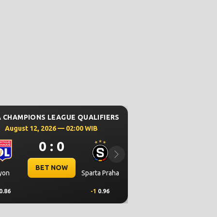
A CHAMPIONS LEAGUE QUALIFIERS
August 12, 2026 — 02:00 WIB
0 : 0
Next
BET NOW
yon
Sparta Praha
0.86
-1
0.96