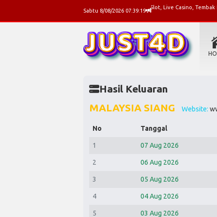
ne Resmi Terpercaya, Bandar Togel Online Terbesar, Slot, Live Casino, Tembak Ikan
Sabtu 8/08/2026 07:39:20
HO
Hasil Keluaran
MALAYSIA SIANG
Website:
ww
No
Tanggal
1
07 Aug 2026
2
06 Aug 2026
3
05 Aug 2026
4
04 Aug 2026
5
03 Aug 2026