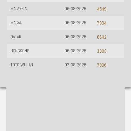
MALAYSIA
06-08-2026
4549
MACAU
06-08-2026
7894
QATAR
06-08-2026
6642
HONGKONG
06-08-2026
1083
TOTO WUHAN
07-08-2026
7006