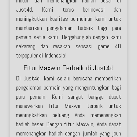
mudah dan memenangkan hadiah besar di
Just4d. Kami terus berinovasi dan
meningkatkan kualitas permainan kami untuk
memberikan pengalaman terbaik bagi para
pemain setia kami. Bergabunglah dengan kami
sekarang dan rasakan sensasi game 4D
terpopuler di Indonesia!
Fitur Maxwin Terbaik di Just4d
Di Just4d, kami selalu berusaha memberikan
pengalaman bermain yang menguntungkan bagi
para pemain. Kami sangat bangga dapat
menawarkan fitur Maxwin terbaik untuk
meningkatkan peluang Anda memenangkan
hadiah besar. Dengan fitur Maxwin, Anda dapat
memenangkan hadiah dengan jumlah yang jauh