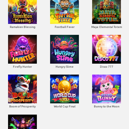
Ramakien Blessing
Football Fever
Maya: Elemental Totem
Firefly Hunter
Hungry Slime
Disco 777
Boom of Prosperity
World Cup Final
Bunny to the Moon