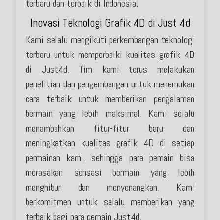
terbaru dan terbaik di Indonesia.
Inovasi Teknologi Grafik 4D di Just 4d
Kami selalu mengikuti perkembangan teknologi
terbaru untuk memperbaiki kualitas grafik 4D
di Just4d. Tim kami terus melakukan
penelitian dan pengembangan untuk menemukan
cara terbaik untuk memberikan pengalaman
bermain yang lebih maksimal. Kami selalu
menambahkan fitur-fitur baru dan
meningkatkan kualitas grafik 4D di setiap
permainan kami, sehingga para pemain bisa
merasakan sensasi bermain yang lebih
menghibur dan menyenangkan. Kami
berkomitmen untuk selalu memberikan yang
terbaik bagi para pemain Just4d.