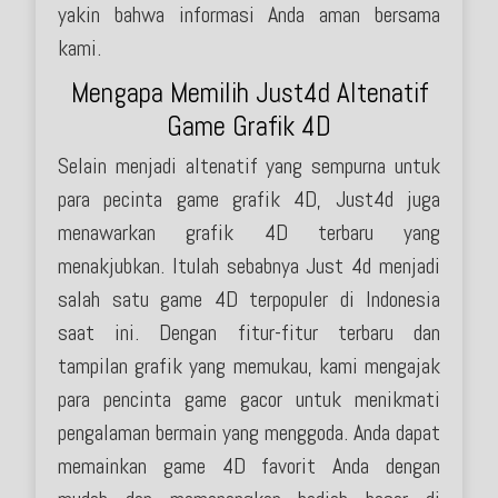
yakin bahwa informasi Anda aman bersama
kami.
Mengapa Memilih Just4d Altenatif
Game Grafik 4D
Selain menjadi altenatif yang sempurna untuk
para pecinta game grafik 4D, Just4d juga
menawarkan grafik 4D terbaru yang
menakjubkan. Itulah sebabnya Just 4d menjadi
salah satu game 4D terpopuler di Indonesia
saat ini. Dengan fitur-fitur terbaru dan
tampilan grafik yang memukau, kami mengajak
para pencinta game gacor untuk menikmati
pengalaman bermain yang menggoda. Anda dapat
memainkan game 4D favorit Anda dengan