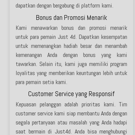
dapatkan dengan bergabung di platform kami.
Bonus dan Promosi Menarik
Kami menawarkan bonus dan promosi menarik
untuk para pemain Just 4d. Dapatkan kesempatan
untuk memenangkan hadiah besar dan menambah
kemenangan Anda dengan bonus yang kami
tawarkan. Selain itu, kami juga memiliki program
loyalitas yang memberikan keuntungan lebih untuk
para pemain setia kami.
Customer Service yang Responsif
Kepuasan pelanggan adalah prioritas kami. Tim
customer service kami siap membantu Anda dengan
segala pertanyaan atau masalah yang Anda hadapi
saat bermain di Just4d. Anda bisa menghubungi