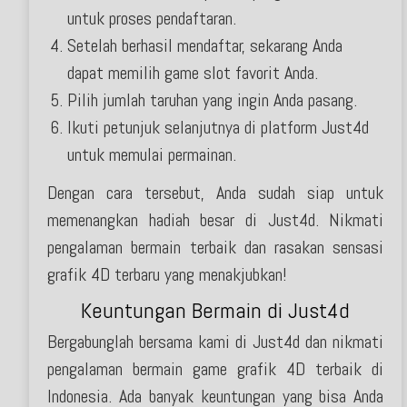
untuk proses pendaftaran.
Setelah berhasil mendaftar, sekarang Anda
dapat memilih game slot favorit Anda.
Pilih jumlah taruhan yang ingin Anda pasang.
Ikuti petunjuk selanjutnya di platform Just4d
untuk memulai permainan.
Dengan cara tersebut, Anda sudah siap untuk
memenangkan hadiah besar di Just4d. Nikmati
pengalaman bermain terbaik dan rasakan sensasi
grafik 4D terbaru yang menakjubkan!
Keuntungan Bermain di Just4d
Bergabunglah bersama kami di Just4d dan nikmati
pengalaman bermain game grafik 4D terbaik di
Indonesia. Ada banyak keuntungan yang bisa Anda