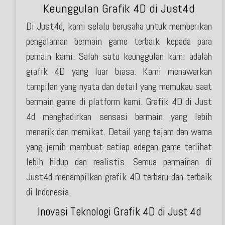
Keunggulan Grafik 4D di Just4d
Di Just4d, kami selalu berusaha untuk memberikan
pengalaman bermain game terbaik kepada para
pemain kami. Salah satu keunggulan kami adalah
grafik 4D yang luar biasa. Kami menawarkan
tampilan yang nyata dan detail yang memukau saat
bermain game di platform kami. Grafik 4D di Just
4d menghadirkan sensasi bermain yang lebih
menarik dan memikat. Detail yang tajam dan warna
yang jernih membuat setiap adegan game terlihat
lebih hidup dan realistis. Semua permainan di
Just4d menampilkan grafik 4D terbaru dan terbaik
di Indonesia.
Inovasi Teknologi Grafik 4D di Just 4d