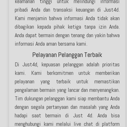
keamanan tinggi untuk melindungi informasi
pribadi Anda dan transaksi keuangan di Just4d.
Kami menjamin bahwa informasi Anda tidak akan
dibagikan kepada pihak ketiga tanpa izin Anda.
Anda dapat bermain dengan tenang dan yakin bahwa
informasi Anda aman bersama kami.
Pelayanan Pelanggan Terbaik
Di Just4d, kepuasan pelanggan adalah prioritas
kami. Kami berkomitmen untuk memberikan
pelayanan yang terbaik untuk memastikan
pengalaman bermain yang lancar dan menyenangkan.
Tim dukungan pelanggan kami siap membantu Anda
dengan segala pertanyaan dan masalah yang Anda
hadapi saat bermain di Just 4d. Anda bisa
menghubungi kami melalui live chat di platform