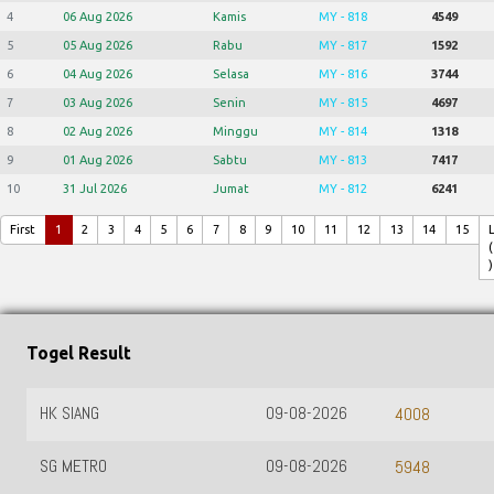
4
06 Aug 2026
Kamis
MY - 818
4549
5
05 Aug 2026
Rabu
MY - 817
1592
6
04 Aug 2026
Selasa
MY - 816
3744
7
03 Aug 2026
Senin
MY - 815
4697
8
02 Aug 2026
Minggu
MY - 814
1318
9
01 Aug 2026
Sabtu
MY - 813
7417
10
31 Jul 2026
Jumat
MY - 812
6241
First
1
2
3
4
5
6
7
8
9
10
11
12
13
14
15
(
)
Togel Result
HK SIANG
09-08-2026
4008
SG METRO
09-08-2026
5948