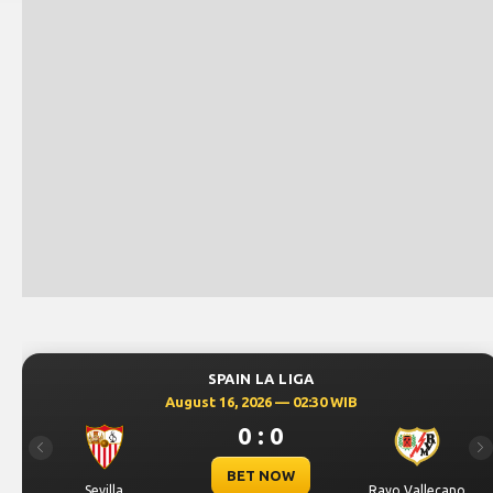
SPAIN LA LIGA
August 16, 2026 — 02:30 WIB
0 : 0
Previous
Ne
BET NOW
Sevilla
Rayo Vallecano