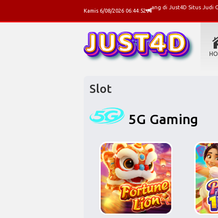
Selamat Datang di Just4D Situs Judi Online Re
Kamis 6/08/2026 06:44:53
HO
Slot
5G Gaming