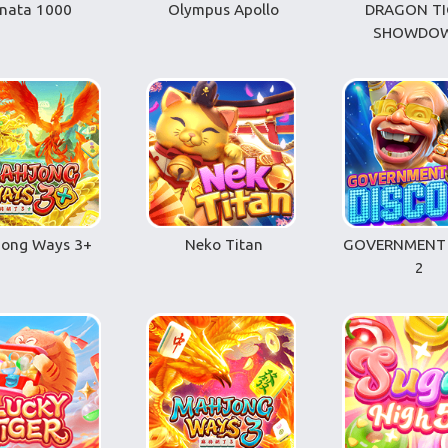
inata 1000
Olympus Apollo
DRAGON TI
SHOWDO
ong Ways 3+
Neko Titan
GOVERNMENT 
2