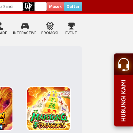
ne Teraman dan Terpercaya Dengan Proses Terpcepat
Selamat Datang di
Masuk
Daftar
ADE
INTERACTIVE
PROMOSI
EVENT