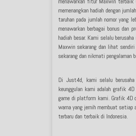
memenangkan hadiah dengan jumlah 
taruhan pada jumlah nomor yang le
menawarkan berbagai bonus dan p
hadiah besar. Kami selalu berusah
Maxwin sekarang dan lihat sendiri
sekarang dan nikmati pengalaman b
Di Just4d, kami selalu berusah
keunggulan kami adalah grafik 4D
game di platform kami. Grafik 4D 
warna yang jernih membuat setiap a
terbaru dan terbaik di Indonesia.
Kami selalu mengikuti perkembanga