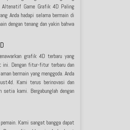
 Altenatif Game Grafik 4D Paling
ang Anda hadapi selama bermain di
main dengan tenang dan yakin bahwa
4D
enawarkan grafik 4D terbaru yang
ini. Dengan fitur-fitur terbaru dan
laman bermain yang menggoda. Anda
st4d. Kami terus berinovasi dan
n setia kami. Bergabunglah dengan
 pemain. Kami sangat bangga dapat
. Dengan fitur Maxwin, Anda dapat