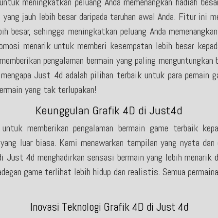
yang jauh lebih besar daripada taruhan awal Anda. Fitur in
bih besar, sehingga meningkatkan peluang Anda memenangkan h
romosi menarik untuk memberi kesempatan lebih besar kepa
a memberikan pengalaman bermain yang paling menguntungkan b
 mengapa Just 4d adalah pilihan terbaik untuk para pemain
ermain yang tak terlupakan!
Keunggulan Grafik 4D di Just4d
a untuk memberikan pengalaman bermain game terbaik kepa
 yang luar biasa. Kami menawarkan tampilan yang nyata dan
di Just 4d menghadirkan sensasi bermain yang lebih menarik 
degan game terlihat lebih hidup dan realistis. Semua permai
Inovasi Teknologi Grafik 4D di Just 4d
n teknologi terbaru untuk memperbaiki kualitas grafik 4D d