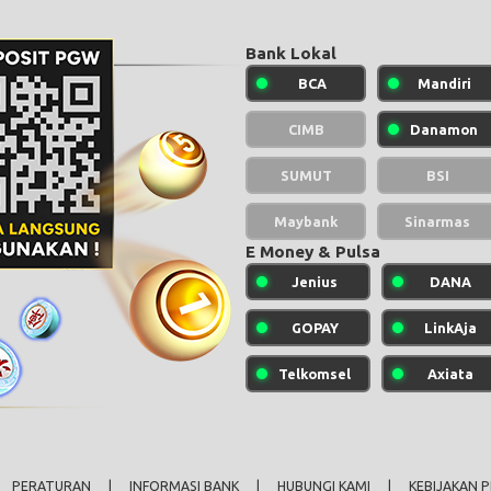
Bank Lokal
BCA
Mandiri
CIMB
Danamon
SUMUT
BSI
Maybank
Sinarmas
 of Gold Miner
G Kong
Master of Gol
E Money & Pulsa
2
Jenius
DANA
GOPAY
LinkAja
Telkomsel
Axiata
ypto Verse
Thriller Town
DJ Seal
PERATURAN
|
INFORMASI BANK
|
HUBUNGI KAMI
|
KEBIJAKAN P