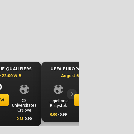
ypt
Give Me Fire
urns
Golden Rhino
FA EUROPA LEAGUE QUALIFIERS
August 7, 2026 — 00:45 WIB
0 : 0
Next
BET NOW
AOK
Anderlecht
5
0.82
-0.75
0.98
rses
God of Fortune