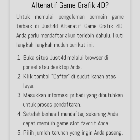
Altenatif Game Grafik 4D?
Untuk memulai pengalaman bermain game
terbaik di Just4d Altenatif Game Grafik 4D,
Anda perlu mendaftar akun terlebih dahulu. Ikuti
langkah-langkah mudah berikut ini:
Buka situs Just4d melalui browser di
ponsel atau desktop Anda.
Klik tombol "Daftar" di sudut kanan atas
layar.
Masukkan informasi pribadi yang dibutuhkan
untuk proses pendaftaran.
Setelah berhasil mendaftar, sekarang Anda
dapat memilih game slot favorit Anda.
Pilih jumlah taruhan yang ingin Anda pasang.