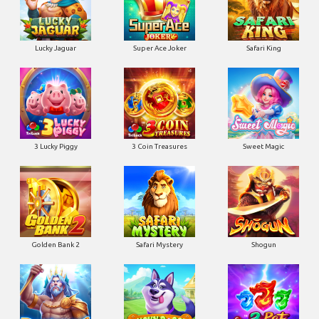
Lucky Jaguar
Super Ace Joker
Safari King
3 Lucky Piggy
3 Coin Treasures
Sweet Magic
Golden Bank 2
Safari Mystery
Shogun