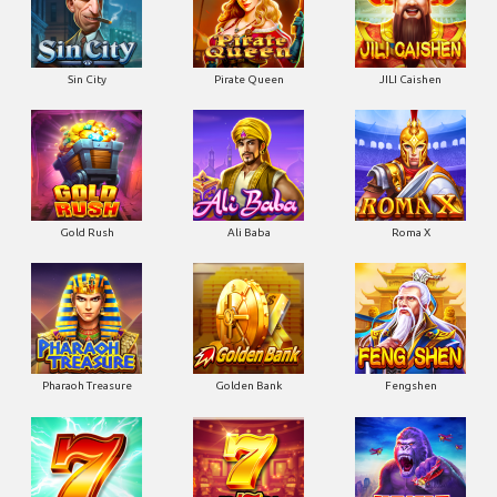
Sin City
Pirate Queen
JILI Caishen
Gold Rush
Ali Baba
Roma X
Pharaoh Treasure
Golden Bank
Fengshen