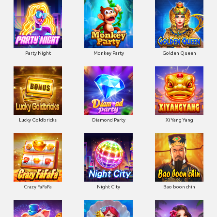
Party Night
Monkey Party
Golden Queen
Lucky Goldbricks
Diamond Party
Xi Yang Yang
Crazy FaFaFa
Night City
Bao boon chin