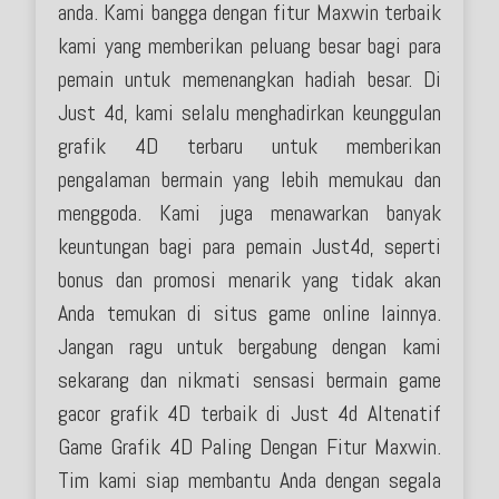
anda. Kami bangga dengan fitur Maxwin terbaik
kami yang memberikan peluang besar bagi para
pemain untuk memenangkan hadiah besar. Di
Just 4d, kami selalu menghadirkan keunggulan
grafik 4D terbaru untuk memberikan
pengalaman bermain yang lebih memukau dan
menggoda. Kami juga menawarkan banyak
keuntungan bagi para pemain Just4d, seperti
bonus dan promosi menarik yang tidak akan
Anda temukan di situs game online lainnya.
Jangan ragu untuk bergabung dengan kami
sekarang dan nikmati sensasi bermain game
gacor grafik 4D terbaik di Just 4d Altenatif
Game Grafik 4D Paling Dengan Fitur Maxwin.
Tim kami siap membantu Anda dengan segala