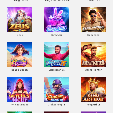
The Pig House
Charge Buffalo Ascent
Devil Fire 2
Zeus
Party Star
Dabanggg
Bangla Beauty
Cricket Sah 75
Arena Fighter
Witches Night
Cricket King 18
King Arthur