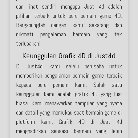
dan lihat sendiri mengapa Just 4d adalah
pilihan terbaik untuk para pemain game 4D.
Bergabunglah dengan kami sekarang dan
nikmati pengalaman bermain yang tak
terlupakan!
Keunggulan Grafik 4D di Just4d
Di Just4d, kami selalu berusaha untuk
memberikan pengalaman bermain game terbaik
kepada para pemain kami. Salah satu
keunggulan kami adalah grafik 4D yang luar
biasa. Kami menawarkan tampilan yang nyata
dan detail yang memukau saat bermain game di
platform kami. Grafik 4D di Just 4d
menghadirkan sensasi bermain yang lebih