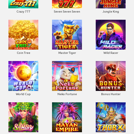
Crazy 777
Seven Seven Seven
Jungle King
Coin Tree
Master Tiger
Wild Racer
World Cup
Neko Fortune
Bonus Hunter