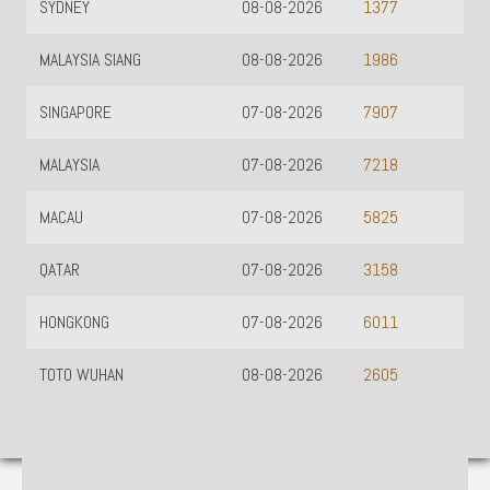
SYDNEY
08-08-2026
1377
MALAYSIA SIANG
08-08-2026
1986
SINGAPORE
07-08-2026
7907
MALAYSIA
07-08-2026
7218
MACAU
07-08-2026
5825
QATAR
07-08-2026
3158
HONGKONG
07-08-2026
6011
TOTO WUHAN
08-08-2026
2605