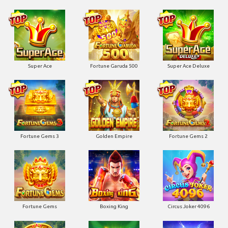
Super Ace
Fortune Garuda 500
Super Ace Deluxe
Fortune Gems 3
Golden Empire
Fortune Gems 2
Fortune Gems
Boxing King
Circus Joker 4096