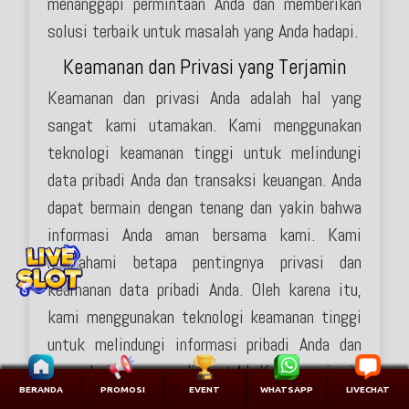
menanggapi permintaan Anda dan memberikan
solusi terbaik untuk masalah yang Anda hadapi.
Keamanan dan Privasi yang Terjamin
Keamanan dan privasi Anda adalah hal yang
sangat kami utamakan. Kami menggunakan
teknologi keamanan tinggi untuk melindungi
data pribadi Anda dan transaksi keuangan. Anda
dapat bermain dengan tenang dan yakin bahwa
informasi Anda aman bersama kami. Kami
memahami betapa pentingnya privasi dan
keamanan data pribadi Anda. Oleh karena itu,
kami menggunakan teknologi keamanan tinggi
untuk melindungi informasi pribadi Anda dan
transaksi keuangan di Just4d. Kami menjamin
BERANDA
PROMOSI
EVENT
WHATSAPP
LIVECHAT
bahwa informasi Anda tidak akan dibagikan