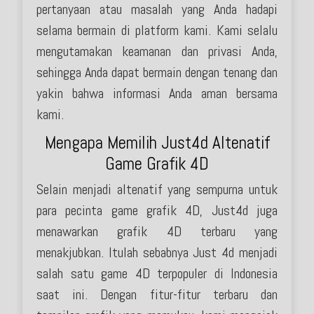
pertanyaan atau masalah yang Anda hadapi
selama bermain di platform kami. Kami selalu
mengutamakan keamanan dan privasi Anda,
sehingga Anda dapat bermain dengan tenang dan
yakin bahwa informasi Anda aman bersama
kami.
Mengapa Memilih Just4d Altenatif
Game Grafik 4D
Selain menjadi altenatif yang sempurna untuk
para pecinta game grafik 4D, Just4d juga
menawarkan grafik 4D terbaru yang
menakjubkan. Itulah sebabnya Just 4d menjadi
salah satu game 4D terpopuler di Indonesia
saat ini. Dengan fitur-fitur terbaru dan