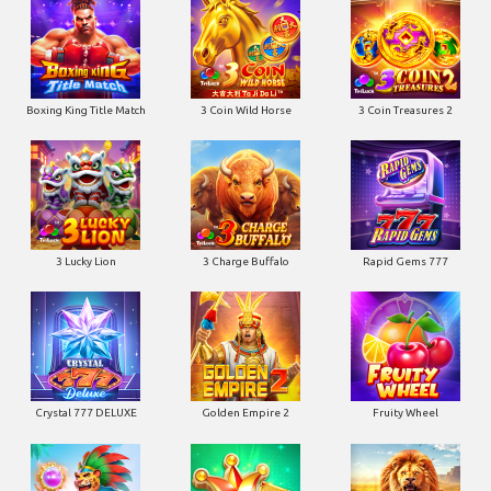
Boxing King Title Match
3 Coin Wild Horse
3 Coin Treasures 2
3 Lucky Lion
3 Charge Buffalo
Rapid Gems 777
Crystal 777 DELUXE
Golden Empire 2
Fruity Wheel