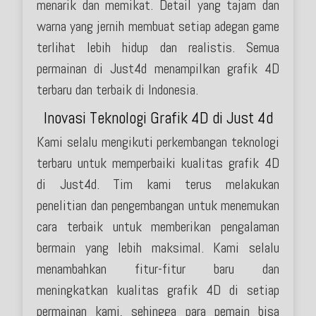
menarik dan memikat. Detail yang tajam dan
warna yang jernih membuat setiap adegan game
terlihat lebih hidup dan realistis. Semua
permainan di Just4d menampilkan grafik 4D
terbaru dan terbaik di Indonesia.
Inovasi Teknologi Grafik 4D di Just 4d
Kami selalu mengikuti perkembangan teknologi
terbaru untuk memperbaiki kualitas grafik 4D
di Just4d. Tim kami terus melakukan
penelitian dan pengembangan untuk menemukan
cara terbaik untuk memberikan pengalaman
bermain yang lebih maksimal. Kami selalu
menambahkan fitur-fitur baru dan
meningkatkan kualitas grafik 4D di setiap
permainan kami, sehingga para pemain bisa