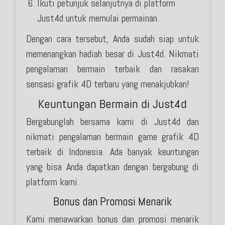
Ikuti petunjuk selanjutnya di platform
Just4d untuk memulai permainan.
Dengan cara tersebut, Anda sudah siap untuk
memenangkan hadiah besar di Just4d. Nikmati
pengalaman bermain terbaik dan rasakan
sensasi grafik 4D terbaru yang menakjubkan!
Keuntungan Bermain di Just4d
Bergabunglah bersama kami di Just4d dan
nikmati pengalaman bermain game grafik 4D
terbaik di Indonesia. Ada banyak keuntungan
yang bisa Anda dapatkan dengan bergabung di
platform kami.
Bonus dan Promosi Menarik
Kami menawarkan bonus dan promosi menarik