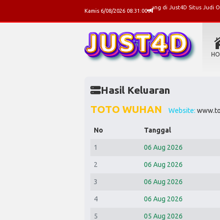
Selamat Datang di Just4D Situs Judi Online R
Kamis 6/08/2026 08:31:01
HO
Hasil Keluaran
TOTO WUHAN
Website:
www.to
No
Tanggal
1
06 Aug 2026
2
06 Aug 2026
3
06 Aug 2026
4
06 Aug 2026
5
05 Aug 2026