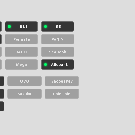
BNI
BRI
Permata
PANIN
JAGO
SeaBank
Mega
Allobank
OVO
ShopeePay
Sakuku
Lain-lain
RIVASI
|
PERSETUJUAN COOKIES