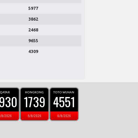
5977
3862
2468
9655
4309
QATAR
HONGKONG
TOTO WUHAN
930
1739
4551
/8/2026
5/8/2026
6/8/2026