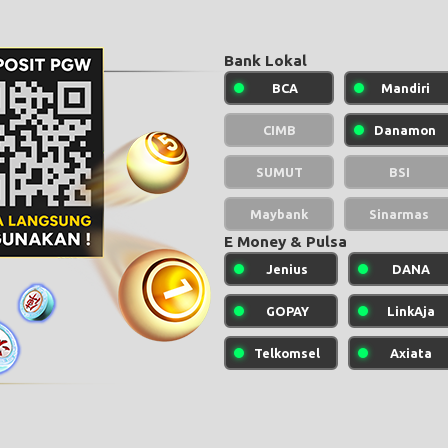
Bank Lokal
BCA
Mandiri
CIMB
Danamon
SUMUT
BSI
Maybank
Sinarmas
E Money & Pulsa
Jenius
DANA
GOPAY
LinkAja
Telkomsel
Axiata
PERATURAN
|
INFORMASI BANK
|
HUBUNGI KAMI
|
KEBIJAKAN P