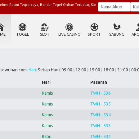
esmi Terpercaya, Bandar Togel Online Terbesar, Slot, Live Casino, Tembak Ikan Onl
ME
TOGEL
SLOT
LIVE CASINO
SPORT
SABUNG
ARC
towuhan.com
, Hari:
Setiap Hari ( 09:00 | 12:00 | 15:00 | 18:00 | 21:00 | 00:
Hari
Pasaran
Kamis
TWH - 536
Kamis
TWH - 535
Kamis
TWH - 534
Kamis
TWH - 533
Rabu
TWH - 532