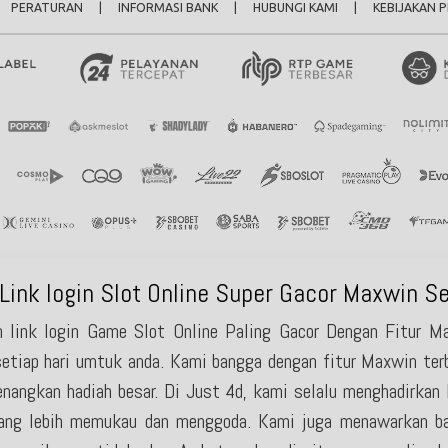
ink login Slot Online Super Gacor Maxwin Se
 link login Game Slot Online Paling Gacor Dengan Fitur M
setiap hari umtuk anda. Kami bangga dengan fitur Maxwin te
nangkan hadiah besar. Di Just 4d, kami selalu menghadirkan 
ang lebih memukau dan menggoda. Kami juga menawarkan ba
menarik yang tidak akan Anda temukan di situs game online l