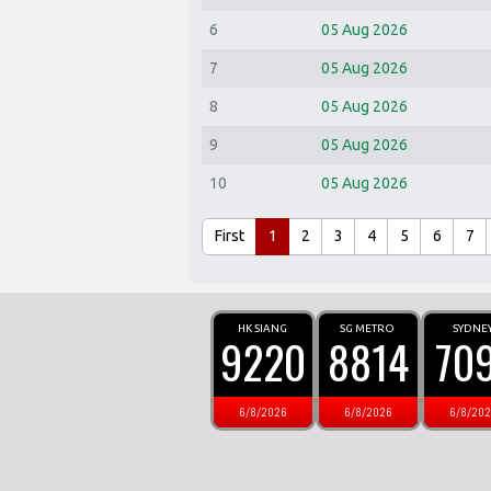
6
05 Aug 2026
7
05 Aug 2026
8
05 Aug 2026
9
05 Aug 2026
10
05 Aug 2026
First
1
2
3
4
5
6
7
HK SIANG
SG METRO
SYDNE
9220
8814
70
6/8/2026
6/8/2026
6/8/20