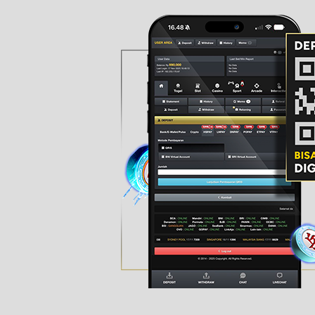
TENTANG KAMI
|
BANTUAN
|