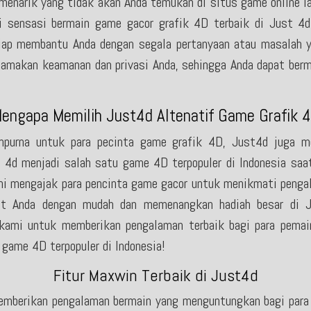
 sensasi bermain game gacor grafik 4D terbaik di Just 4d
ap membantu Anda dengan segala pertanyaan atau masalah y
amakan keamanan dan privasi Anda, sehingga Anda dapat ber
engapa Memilih Just4d Altenatif Game Grafik 
empurna untuk para pecinta game grafik 4D, Just4d juga m
4d menjadi salah satu game 4D terpopuler di Indonesia saat 
mi mengajak para pencinta game gacor untuk menikmati penga
t Anda dengan mudah dan memenangkan hadiah besar di Ju
kami untuk memberikan pengalaman terbaik bagi para pemai
game 4D terpopuler di Indonesia!
Fitur Maxwin Terbaik di Just4d
memberikan pengalaman bermain yang menguntungkan bagi para